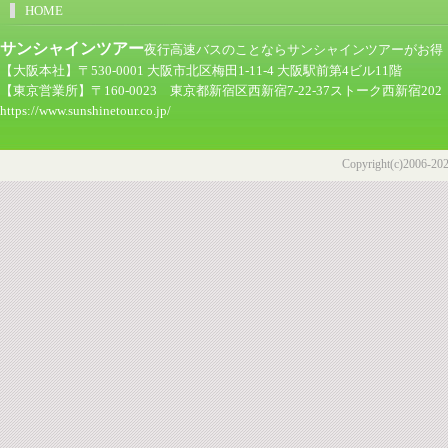
HOME
サンシャインツアー
夜行高速バスのことならサンシャインツアーがお得！ツア
【大阪本社】〒530-0001 大阪市北区梅田1-11-4 大阪駅前第4ビル11階
【東京営業所】〒160-0023 東京都新宿区西新宿7-22-37ストーク西新宿202
https://www.sunshinetour.co.jp/
Copyright(c)2006-2