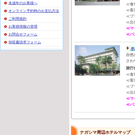
未成年のお客様へ
≪食
≪客
オンライン予約時のお支払方法
≪プ
ご利用規約
≪出
お客様情報の管理
≪マ
≪バ
お問合せフォーム
領収書請求フォーム
ホ
自然
さわ
旅
≪食
≪客
≪プ
≪出
≪マ
≪バ
ナガシマ周辺ホテルマップ