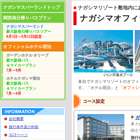
ナガシマスパーランドトップ
■
ナガシマリゾート敷地内に
ナガシマオフィ
関西発日帰りバスプラン
ナガシマスパーランド
新大阪
発
日帰りバスツアー
8月5日～9月12日設定
オフィシャルホテル宿泊
ガーデンホテル オリーブ
新大阪発バス
＆
マイカープラン
7月～9月
ホテルナガシマ宿泊
各自でナガシマリゾートのオフィ
新大阪発バス
す。「ホテル宿泊」と「
オフィシ
＆マイカープラン
7月～9月
コース設定
ガ
会社概要
木々
旅行条件及び約款
ゆと
AGTページ
旅