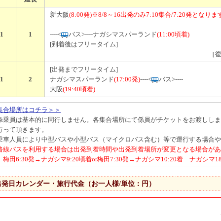
新大阪
(8:00発)※8/8～16出発のみ7:10集合/7:20発となり
1
1
----<
バス>----
ナガシマスパーランド
(11:00頃着)
[到着後はフリータイム]
［
[出発までフリータイム]
1
2
ナガシマスパーランド
(17:00発)
----<
バス>----
大阪
(19:40頃着)
集合場所はコチラ＞＞
添乗員は基本的に同行しません。各集合場所にて係員がチケットをお渡ししま
行って頂きます。
乗車人員により中型バスや小型バス（マイクロバス含む）等で運行する場合や
路線バスを利用する場合は出発到着時間や出発到着場所が変更となる場合があ
梅田6:30発→ナガシマ9:20頃着or梅田7:30発→ナガシマ10:20着 ナガシマ18
出発日カレンダー・旅行代金（お一人様/単位：円）