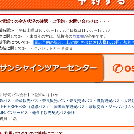
お電話での空き状況の確認・ご予約・お問い合わせは・・・
業時間≫
平日土曜日
10：00～18：30 / 日祝日11：00～18：30
約に関して≫
・未成年の方は、親権者の
同意書
が必要です。
話予約について≫
電話予約の場合、上記旅行料金に
お1人様1,000円
が加算
支払に関して≫
・クレジットカード決済
用予定バス会社】下記のいずれか
鉄バス
・帝産観光バス
・奈良観光バス・奈良交通バス・滋賀観光バス・大洋
LLER EXPRESS（路線バス）・
国際興業観光バス・萩原交通・ジャパンリム
JRバスサービス・他ラド観光契約バス会社
務員：1名
利用バス会社のご連絡について