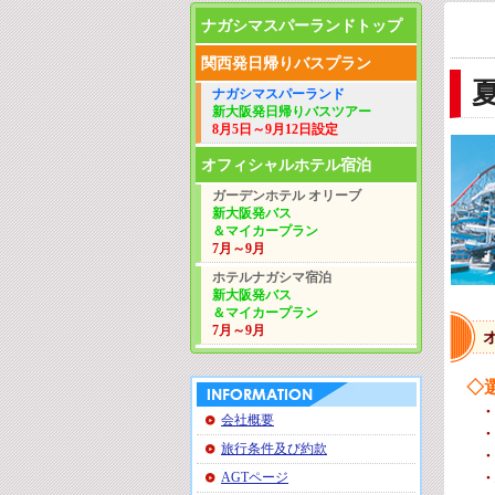
ナガシマスパーランドトップ
関西発日帰りバスプラン
ナガシマスパーランド
新大阪
発
日帰りバスツアー
8月5日～9月12日設定
オフィシャルホテル宿泊
ガーデンホテル オリーブ
新大阪発バス
＆
マイカープラン
7月～9月
ホテルナガシマ宿泊
新大阪発バス
＆マイカープラン
7月～9月
◇
・
会社概要
・
旅行条件及び約款
・
AGTページ
・