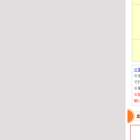
※
※
で
※
※
例）