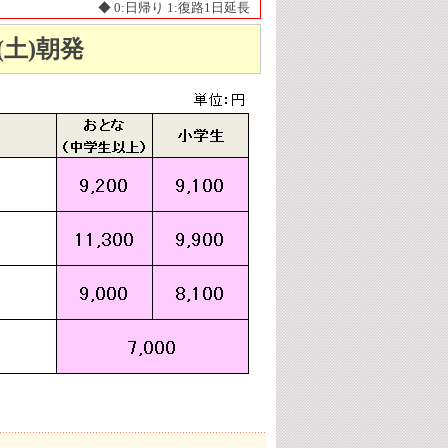
◆ 0:日帰り 1:復路1日延長
日(土)朝発