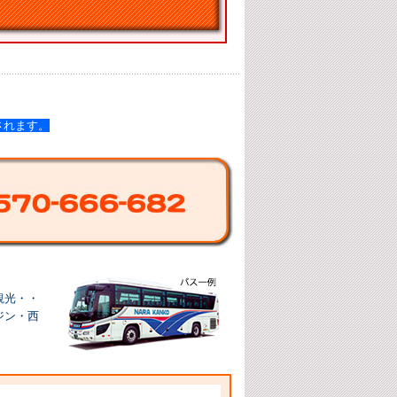
されます。
観光・
・
ジン・西