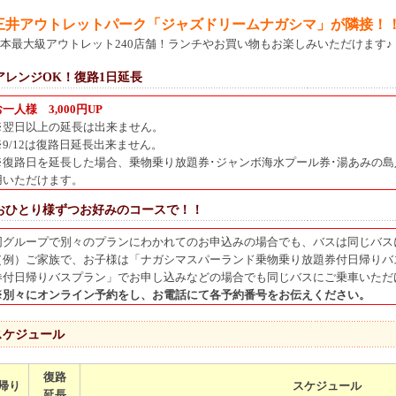
三井アウトレットパーク「ジャズドリームナガシマ」が隣接！
最大級アウトレット240店舗！ランチやお買い物もお楽しみいただけます♪
アレンジOK！復路1日延長
一人様 3,000円UP
※翌日以上の延長は出来ません。
※9/12は復路日延長出来ません。
※復路日を延長した場合、乗物乗り放題券･ジャンボ海水プール券･湯あみの島
用いただけます。
おひとり様ずつお好みのコースで！！
同グループで別々のプランにわかれてのお申込みの場合でも、バスは同じバス
（例）ご家族で、お子様は「ナガシマスパーランド乗物乗り放題券付日帰りバ
券付日帰りバスプラン」でお申し込みなどの場合でも同じバスにご乗車いただ
※別々にオンライン予約をし、お電話にて各予約番号をお伝えください。
スケジュール
復路
帰り
スケジュール
延長