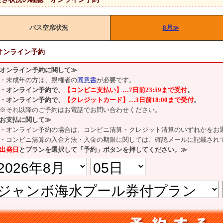
バス空席状況
8月≫
オンライン予約
オンライン予約に関して≫
・未成年の方は、親権者の
同意書
が必要です。
・
オンライン予約で、
【コンビニ支払い】…
7日前23:59
まで受付
。
・オンライン予約で、
【クレジットカード】…3日前18:00
まで
受付
。
それ以降のご予約はお電話でお問い合わせください。
お支払に関して≫
オンライン予約の場合は、コンビニ清算・クレジット清算のいずれかをお
コンビニ清算の入金方法・入金の期限に関しては、確認メールに記載され
出発日
とプランを選択して「予約」ボタンを押してください。≫