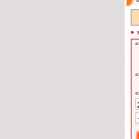
≪
※
≪
・
・
≪