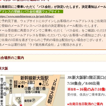
出発前日にご乗車いただく「バス会社」が決定いたします。決定通知はメー
ドレスの登録とバス会社確認ウェブサイト
ttps://www.sunshinetour.co.jp/quickliner/
ご予約完了後、ウェブサイトにログインしお客様のメールアドレスをご出発日
ご登録のメールアドレスへバス会社の決定通知をメール配信いたします。
メール受信後に再度ログインでご乗車いただく「バス会社」をご確認いただ
期日までにメールアドレスを登録いただいていないお客様への通知はござい
ご出発の3日前を過ぎてからのご予約の場合は配信がない場合がございます。
当メールは運行会社「ラド観光株式会社」より配信されます。
集合場所のご案内
新大阪
JR新大阪駅1階正面口
7:50集合／8
:
00出発
※8/8～16発のみ7
:1
0集
受付後、係員がご乗車案内
●出発日当日取消のご案内