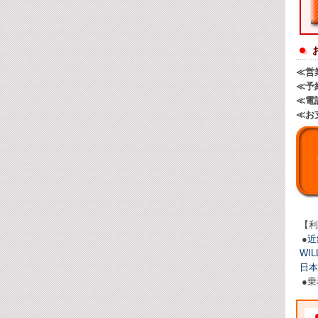
≪営
≪予
≪電
≪お
【利
●
近
WI
日本
●乗