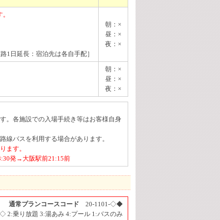
ます。
朝：×
昼：×
夜：×
復路1日延長：宿泊先は各自手配］
朝：×
昼：×
夜：×
す。各施設での入場手続き等はお客様自身
路線バスを利用する場合があります。
ります。
:30発→大阪駅前21:15前
通常プランコースコード
20-1101-◇◆
◇ 2:乗り放題 3:湯あみ 4:プール 1:バスのみ