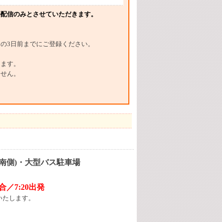
ル配信のみとさせていただきます。
の3日前までにご登録ください。
けます。
ません。
(南側)・大型バス駐車場
合／7
:20
出発
いたします。