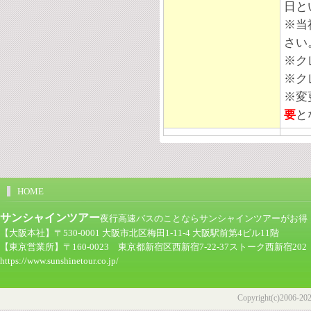
日と
※
当
さい
※ク
※ク
※変
要
と
HOME
サンシャインツアー
夜行高速バスのことならサンシャインツアーがお得！ツア
【大阪本社】〒530-0001 大阪市北区梅田1-11-4 大阪駅前第4ビル11階
【東京営業所】〒160-0023 東京都新宿区西新宿7-22-37ストーク西新宿202
https://www.sunshinetour.co.jp/
Copyright(c)2006-2