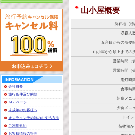
山小屋概要
所在地（標
収容人
五合目からの所要
山小屋から頂上までの
営業時間（
営業時間（
消灯時
会社概要
食事時
旅行条件及び約款
朝食メニ
AGTページ
夕食メニ
未成年のお客様へ
トイレ
オンライン予約時のお支払方法
ご利用規約
荷物預か
お客様情報の管理