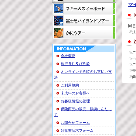
マ
同意
※注
※ご
会社概要
※当
旅行条件及び約款
※ご
※未
オンライン予約時のお支払い方
※商
法
ご利用規約
未成年のお客様へ
お客様情報の管理
保険商品の販売・勧誘にあたっ
て
お問合せフォーム
領収書請求フォーム