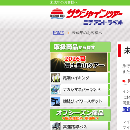
未成年のお客様へ
HOME
未成年のお客様へ
旅行
また
イン
にお
同意
同
マイ
マイ