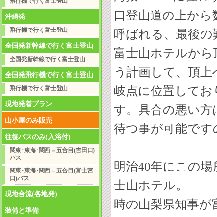
飛行機で行く富士登山
口登山道の上から
沖縄発
飛行機で行く富士登山
呼ばれる、最後の
全国発新幹線で行く富士登山
富士山ホテルから
全国発新幹線で行く富士登山
う計画して、頂上
全国発飛行機で行く富士登山
岐点に位置してお
飛行機で行く富士登山
現地発着プラン
す。具合の悪い方
山小屋のみ販売
待つ事が可能です
往復バスのみ(入浴付)
関東･東海･関西⇔五合目(吉田口)
バス
明治40年にこの
関東･東海･関西⇔五合目(富士宮
口)バス
士山ホテル。
現地合流(各地発)
時の山梨県知事が
装備と準備