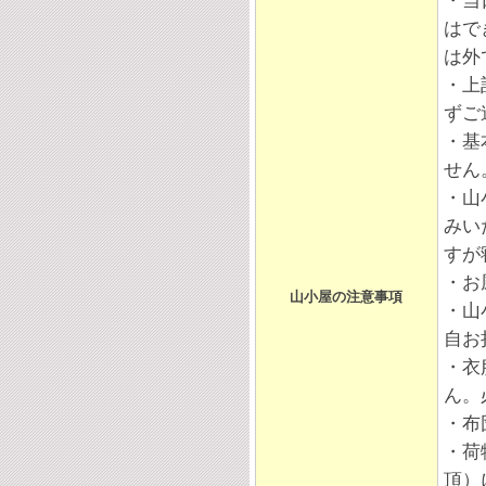
・当
はで
は外
・上
ずご
・基
せん
・山
みい
すが
・お
山小屋の注意事項
・山
自お
・衣
ん。
・布
・荷
頂）