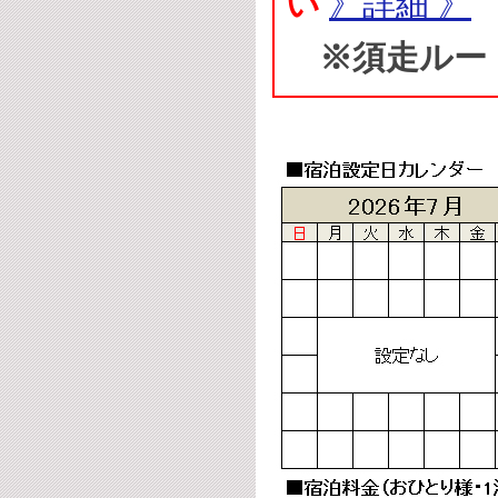
い
》詳細 》
※須走ルー