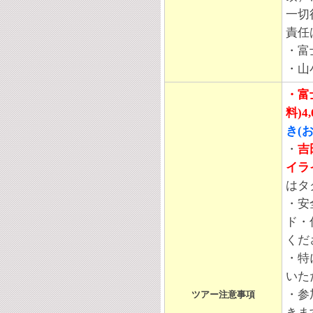
一切
責任
・富
・山
・富
料)4
き(
・
吉
イラ
はタ
・安
ド・
くだ
・特
いた
・参
ツアー注意事項
きま