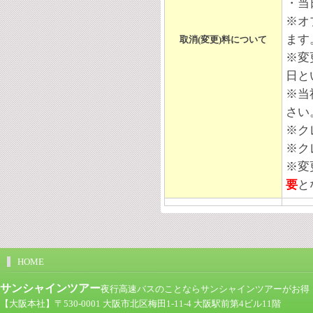
・当
※オ
ます
取消(変更)料について
※変
日と
※
当
さい
※ク
※ク
※変
要
と
HOME
サンシャインツアー
夜行高速バスのことならサンシャインツアーがお得！ツア
【大阪本社】〒530-0001 大阪市北区梅田1-11-4 大阪駅前第4ビル11階