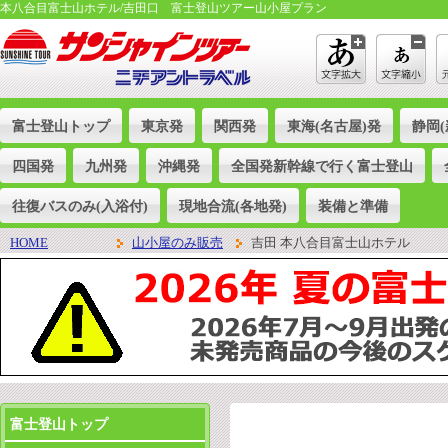
本八合目富士山ホテル/吉田口 富士登山ツアー山小屋プラン
富士登山トップ
東京発
関西発
東海(名古屋)発
静岡(
四国発
九州発
沖縄発
全国発新幹線で行く富士登山
往復バスのみ(入浴付)
現地合流(各地発)
装備と準備
HOME
山小屋のみ販売
吉田 本八合目富士山ホテル
富士登山トップ