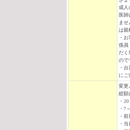
成人
医師
ませ
は親
・お
係員
だく
ので
・台
にご
変更
総額
・2
・7
・前
・当