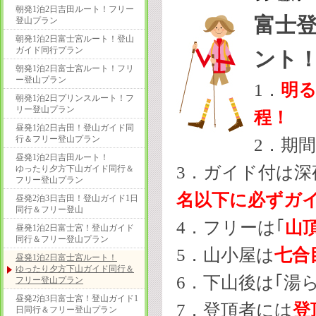
朝発1泊2日吉田ルート！フリー
富士登
登山プラン
朝発1泊2日富士宮ルート！登山
ガイド同行プラン
ント
朝発1泊2日富士宮ルート！フリ
ー登山プラン
1
．
明
朝発1泊2日プリンスルート！フ
リー登山プラン
程！
昼発1泊2日吉田！登山ガイド同
行＆フリー登山プラン
2．
期間
昼発1泊2日吉田ルート！
3．ガイド付は深
ゆったり夕方下山ガイド同行＆
フリー登山プラン
名以下に必ずガイ
昼発2泊3日吉田！登山ガイド1日
同行＆フリー登山
4．フリーは｢
山
昼発1泊2日富士宮！登山ガイド
同行＆フリー登山プラン
5．山小屋は
七合
昼発1泊2日富士宮ルート！
ゆったり夕方下山ガイド同行＆
6．下山後は｢湯
フリー登山プラン
昼発2泊3日富士宮！登山ガイド1
7．
登頂者には
登
日同行＆フリー登山プラン