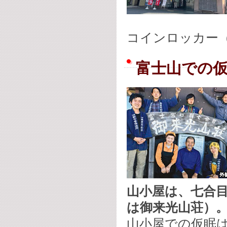
コインロッカー
富士山での
山小屋は、
七合目
は御来光山荘）
山小屋での仮眠