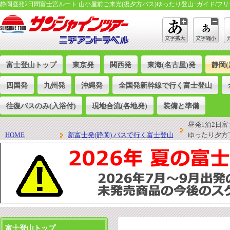
静岡昼発2日間富士宮ルート 山小屋前ご来光(復夕方バス)ゆったり登山･ガイド/フ
富士登山トップ
東京発
関西発
東海(名古屋)発
静岡(
四国発
九州発
沖縄発
全国発新幹線で行く富士登山
往復バスのみ(入浴付)
現地合流(各地発)
装備と準備
昼発1泊2日
HOME
新富士発(静岡) バスで行く富士登山
ゆったり夕方
富士登山トップ