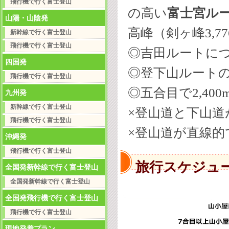
飛行機で行く富士登山
の高い
富士宮ル
山陽・山陰発
高峰（剣ヶ峰3,7
新幹線で行く富士登山
飛行機で行く富士登山
◎吉田ルートに
四国発
◎登下山ルート
飛行機で行く富士登山
◎五合目で2,40
九州発
新幹線で行く富士登山
×登山道と下山
飛行機で行く富士登山
×登山道が直線的
沖縄発
飛行機で行く富士登山
旅行スケジュ
全国発新幹線で行く富士登山
全国発新幹線で行く富士登山
全国発飛行機で行く富士登山
飛行機で行く富士登山
現地発着プラン