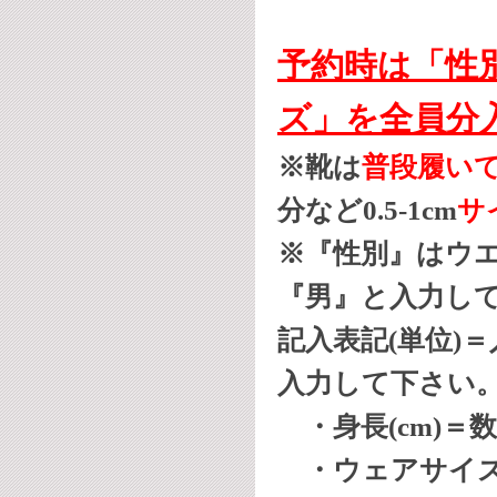
予約時は
「性
ズ」
を全員分
※靴は
普段履い
分など0.5-1cm
サ
※『性別』はウ
『男』と入力して
記入表記(単位)
入力して下さい
・身長(cm)＝
・ウェアサイズ＝