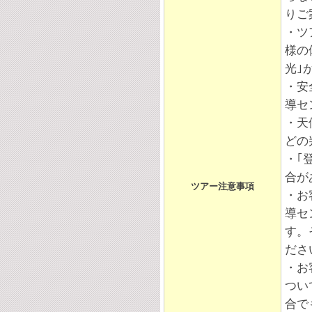
りご
・ツ
様の
光｣
・安
導セ
・天
どの
・｢
合が
ツアー注意事項
・お
導セ
す。
ださ
・お
つい
合で