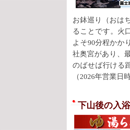
お鉢巡り（おは
ることです。火口
よそ90分程かか
社奥宮があり、
のばせば行ける
（2026年営業
下山後の入