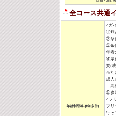
企画・旅行
全コース共通
<ガ
①無
②条
③条
年者
④条
要(
※た
成人
高校
⑤参
<フ
フリ
年齢制限等(参加条件)
行っ