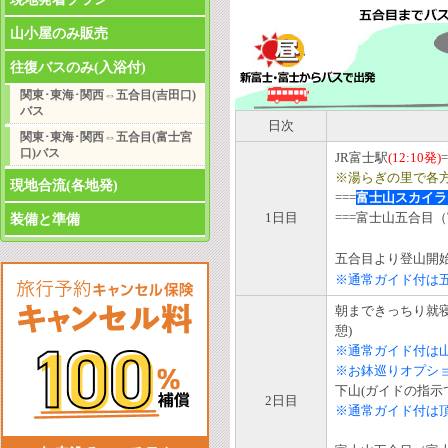
山小屋のみ販売
往復バスのみ(入浴付)
関東･東海･関西⇔五合目(吉田口)
バス
日次
関東･東海･関西⇔五合目(富士宮
口)バス
JR富士駅
(12:10発)
※湯らぎの里で各
現地合流(各地発)
===
富士山スカイラ
1日目
===富士山五合目
装備と準備
五合目より登山開始･
※通常ガイド付は五合
朝まできっちり就
憩)
※通常ガイド付は山
※お鉢巡りオプシ
下山(ガイドの指示
2日目
※通常ガイド付は頂