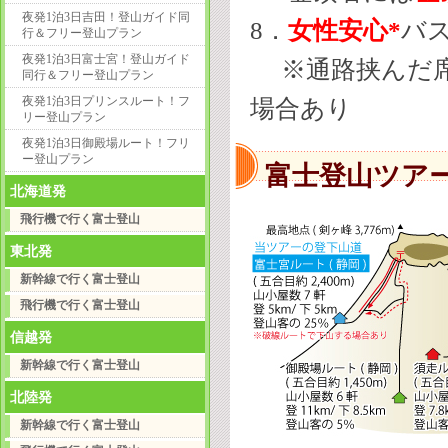
夜発1泊3日吉田！登山ガイド同
8．
女性安心*
バ
行＆フリー登山プラン
夜発1泊3日富士宮！登山ガイド
※通路挟んだ席
同行＆フリー登山プラン
夜発1泊3日プリンスルート！フ
場合あり
リー登山プラン
夜発1泊3日御殿場ルート！フリ
ー登山プラン
富士登山ツア
北海道発
飛行機で行く富士登山
東北発
新幹線で行く富士登山
飛行機で行く富士登山
信越発
新幹線で行く富士登山
北陸発
新幹線で行く富士登山