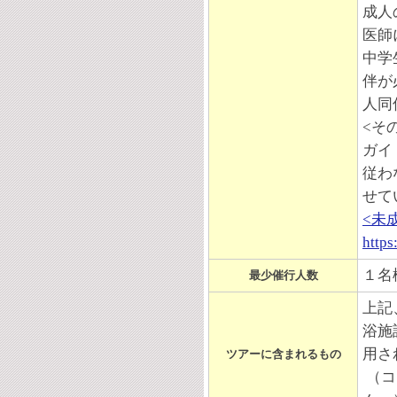
成人
医師
中学
伴が
人同
<そ
ガイ
従わ
せて
<未
https
１名
最少催行人数
上記
浴施
用さ
ツアーに含まれるもの
（コ