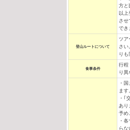
方と
以上
させ
でき
ツア
さい
登山ルートについて
りも
行程
食事条件
り異
・
国
ます
・｢
あり
予め
・各
らな