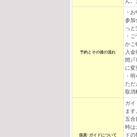
ん。
・お
参加
っと
・ご
かご
入金
予約とその後の流れ
間｣
に変
・明
ただ
取消
ガイ
ます
五合
時は
ドの
係員･ガイドについて