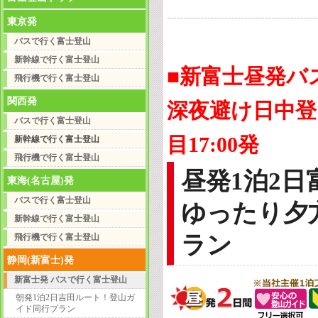
東京発
バスで行く富士登山
新幹線で行く富士登山
■新富士昼発バ
飛行機で行く富士登山
関西発
深夜避け日中登
バスで行く富士登山
目17:00発
新幹線で行く富士登山
飛行機で行く富士登山
昼発1泊2
東海(名古屋)発
バスで行く富士登山
ゆったり夕
新幹線で行く富士登山
ラン
飛行機で行く富士登山
静岡(新富士)発
新富士発 バスで行く富士登山
朝発1泊2日吉田ルート！登山ガ
イド同行プラン