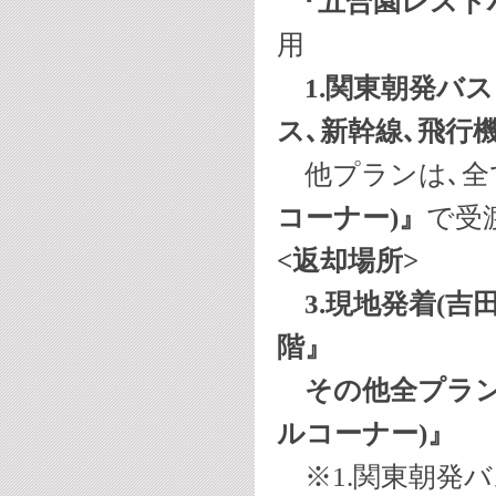
『五合園レスト
用
1.関東朝発バス 
ス､新幹線､飛行機
他プランは､全
コーナー)』
で受
<返却場所>
3.現地発着(吉
階』
その他全プラン 
ルコーナー)』
※1.関東朝発バ