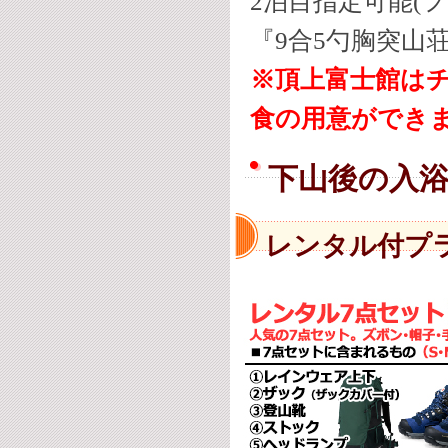
2泊目指定可能(
『9合5勺胸突山
※頂上富士館はチ
食の用意ができ
下山後の入
レンタル付プ