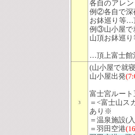
各自のアレン
例②各自で深
お鉢巡り等…
例③山小屋で
山頂お鉢巡り
…頂上富士館
(山小屋で就寝
山小屋出発
(7
富士宮ルート
＝<富士山ス
3
あり※
＝温泉施設(入
＝羽田空港
(1