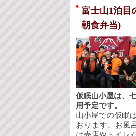
富士山1泊目
朝食弁当)
仮眠山小屋は、
用予定です。
山小屋での仮眠
おります。お風
は
売店やトイレが