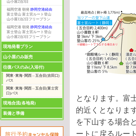
山小屋2泊3日
福岡空港 朝発
静岡空港経由
富士登山 富士宮ルート登山
山小屋1泊2日フリープラン
福岡空港 朝発
静岡空港経由
富士登山 富士宮ルート登山
山小屋2泊3日フリープラン
現地発着プラン
山小屋のみ販売
往復バスのみ(入浴付)
関東･東海･関西⇔五合目(吉田口)
バス
関東･東海･関西⇔五合目(富士宮
口)バス
となります。富士
現地合流(各地発)
的近くとなりま
装備と準備
を下山する場合
ートに戻るルー