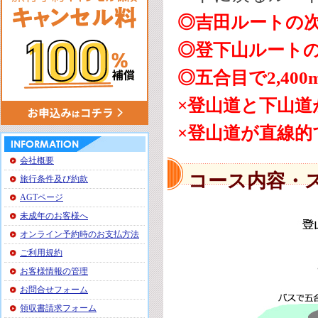
◎吉田ルートの
◎登下山ルート
◎五合目で2,40
×登山道と下山
×登山道が直線的
会社概要
コース内容・
旅行条件及び約款
AGTページ
未成年のお客様へ
オンライン予約時のお支払方法
ご利用規約
お客様情報の管理
お問合せフォーム
領収書請求フォーム