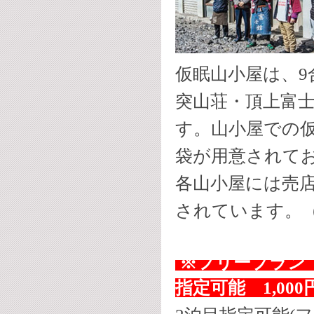
仮眠山小屋は、9
突山荘・頂上富
す。
山小屋での
袋が用意されて
各山小屋には
売
されています。
※フリープラン
指定可能 1,00