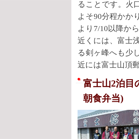
ることです。火口
よそ90分程かか
より
7/10以降
近くには、富士
る剣ヶ峰へも少
近には
富士山頂郵
富士山2泊目
朝食弁当)