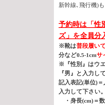
新幹線､飛行機)
予約時は
「性
ズ」
を全員分
※靴は
普段履い
分など0.5-1cm
サ
※『性別』はウ
『男』と入力して
記入表記(単位)
入力して下さい
・身長(cm)＝