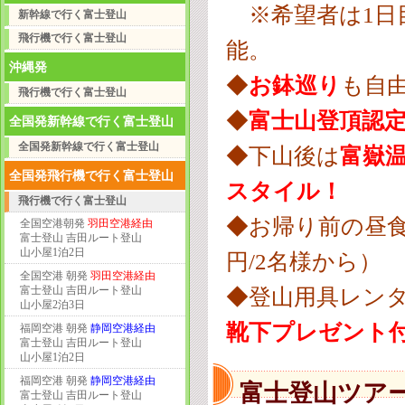
※希望者は1日
新幹線で行く富士登山
飛行機で行く富士登山
能。
沖縄発
◆
お鉢巡り
も自
飛行機で行く富士登山
◆
富士山登頂認
全国発新幹線で行く富士登山
全国発新幹線で行く富士登山
◆下山後は
富嶽温
全国発飛行機で行く富士登山
スタイル！
飛行機で行く富士登山
◆お帰り前の昼食
全国空港朝発
羽田空港経由
富士登山 吉田ルート登山
山小屋1泊2日
円/2名様から）
全国空港 朝発
羽田空港経由
富士登山 吉田ルート登山
◆登山用具レンタ
山小屋2泊3日
靴下プレゼント
福岡空港 朝発
静岡空港経由
富士登山 吉田ルート登山
山小屋1泊2日
福岡空港 朝発
静岡空港経由
富士登山ツア
富士登山 吉田ルート登山