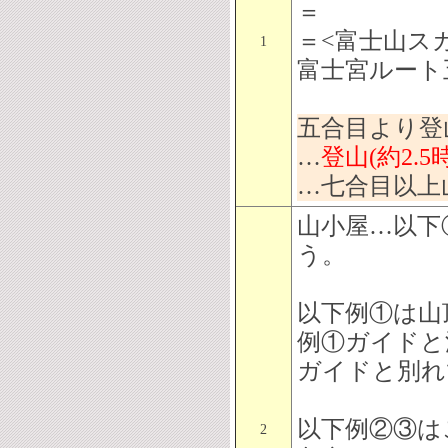
＝
＝<富士山ス
1
富士宮ルート
五合目より登
…
登山(約2.5
…七合目以上山
山小屋…以下
う。
以下例①は山
例①ガイドと
ガイドと別れ
以下例②③は
2