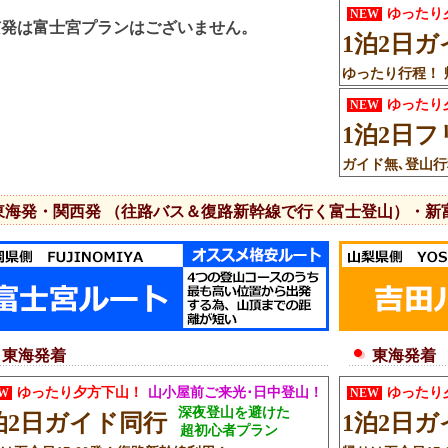
ゆったり
NEW
京発は富士宮プランはございません。
1泊2日
ゆったり行程！ 帰
ゆったり
NEW
1泊2日
ガイド無､登山行
東海発・関西発 （往路バス＆復路新幹線で行く富士登山）・新
東海発着
東海発着
ゆったり夕方下山！
山小屋前ご来光･日中登山！
ゆったり
EW
NEW
深夜登山を避けた
泊2日ガイド同行
1泊2日
超初心者プラン