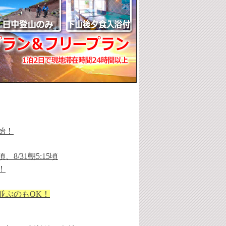
始！
8/31朝5:15頃
！
並ぶのもOK！