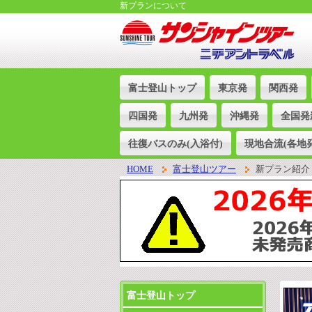
新プランについて
富士登山トップ
東京発
関西発
四国発
九州発
沖縄発
全国発
往復バスのみ(入浴付)
現地合流(各地発
HOME
富士登山ツアー
新プラン紹介
富士登山トップ