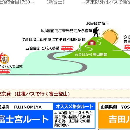
士宮5合目17:30→ （新富士） →関東以外はバスで新
東京発 （往復バスで行く富士登山）