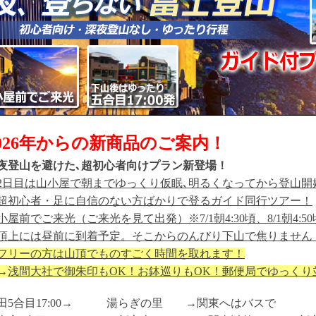
2026年からの新商品のご案内！
夜登山を避けた､超初心者向けプラン新登場！
2日目は山小屋で朝までゆっくり仮眠､明るくなってから登山開
超初心者・足に自信のない方ばかりで登るガイド同行ツアー！
小屋前でご来光（ご来光を見て出発）※7/1朝4:30頃、8/1朝4:50頃、
頂上には昼前に到着予定。そこからのんびり下山で焦りません
フリーの方は山頂でものすごく時間を取れます！
→
浅間大社で御朱印もOK！お鉢巡りもOK！郵便局でゆっくり
田5合目17:00→ 湯らぎの里 →関東へはバスで