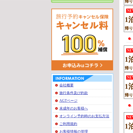
帰り
N
1
帰り
N
1
帰り
N
1
会社概要
旅行条件及び約款
帰り
AGTページ
未成年のお客様へ
オンライン予約時のお支払方法
N
ご利用規約
1
お客様情報の管理