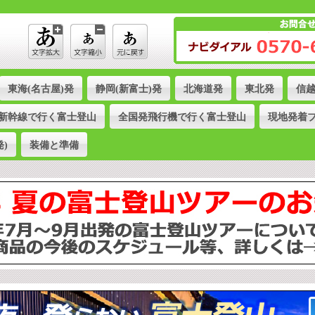
東海(名古屋)発
静岡(新富士)発
北海道発
東北発
信
新幹線で行く富士登山
全国発飛行機で行く富士登山
現地発着
)
装備と準備