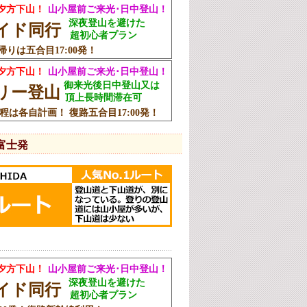
夕方下山！
山小屋前ご来光･日中登山！
深夜登山を避けた
ガイド同行
超初心者プラン
りは五合目17:00発！
夕方下山！
山小屋前ご来光･日中登山！
御来光後日中登山又は
フリー登山
頂上長時間滞在可
程は各自計画！ 復路五合目17:00発！
富士発
夕方下山！
山小屋前ご来光･日中登山！
深夜登山を避けた
ガイド同行
超初心者プラン