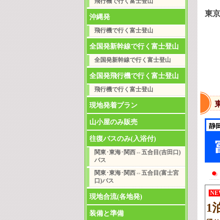
飛行機で行く富士登山
東
沖縄発
飛行機で行く富士登山
全国発新幹線で行く富士登山
全国発新幹線で行く富士登山
全国発飛行機で行く富士登山
飛行機で行く富士登山
現地発着プラン
山小屋のみ販売
往復バスのみ(入浴付)
関東･東海･関西⇔五合目(吉田口)
バス
関東･東海･関西⇔五合目(富士宮
口)バス
N
現地合流(各地発)
1
装備と準備