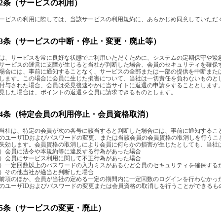
12条（サービスの利用）
ービスの利用に際しては、当該サービスの利用規約に、あらかじめ同意していただ
13条（サービスの中断・停止・変更・廃止等）
は、サービスを常に良好な状態でご利用いただくために、システムの定期保守や緊
サービスの運営に支障が生じると当社が判断した場合、会員のセキュリティを確保
場合には、事前に通知することなく、サービスの全部または一部の提供を中断また
します。この場合に会員に生じた損害について、当社は一切責任を負わないものと
付与された場合、会員は発見後速やかに当サイトに返還の申請をすることとします
見した場合は、ポイントの返還を会員に請求できるものとします。
14条（特定会員の利用停止・会員資格取消）
当社は、特定の会員が次の各号に該当すると判断した場合には、事前に通知するこ
のユーザIDおよびパスワードの変更、または当該会員の会員資格の取消しを行うこ
失効します。会員資格の取消しにより会員に何らかの損害が生じたとしても、当社
）会員に法令や本規約等に違反する行為があった場合
）会員にサービス利用に関して不正行為があった場合
）一定回数以上のパスワードの入力ミスがあるなど会員のセキュリティを確保する
）その他当社が適当と判断した場合
前項のほか、会員が当社の定める一定の期間内に一定回数のログインを行わなかっ
のユーザIDおよびパスワードの変更または会員資格の取消しを行うことができるも
15条（サービスの変更・廃止）