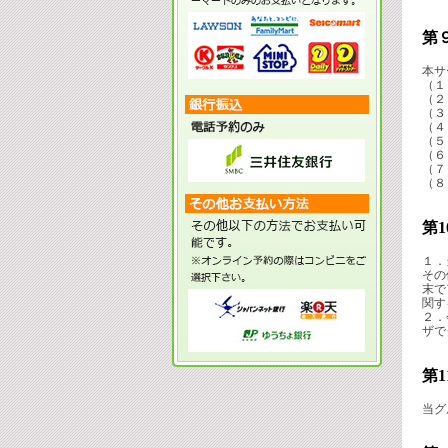
第
本サ
（１
（２
（３
（４
（５
（６
（７
（８
第
１．
その
末で
関す
２．
ザで
第
当グル