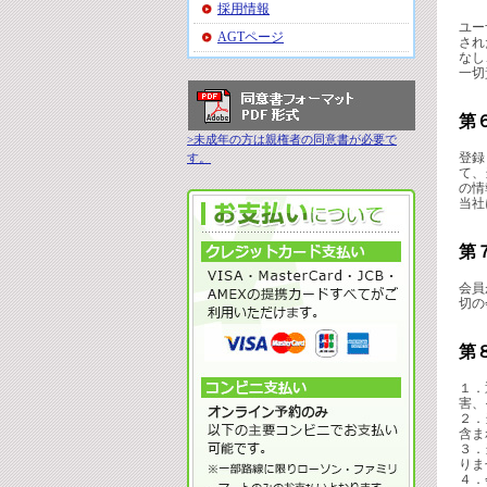
採用情報
ユー
AGTページ
され
なし
一切
第
>未成年の方は親権者の同意書が必要で
登録
す。
て、
の情
当社
第
会員
切の
第
１．
害、
２．
含ま
３．
りま
４．