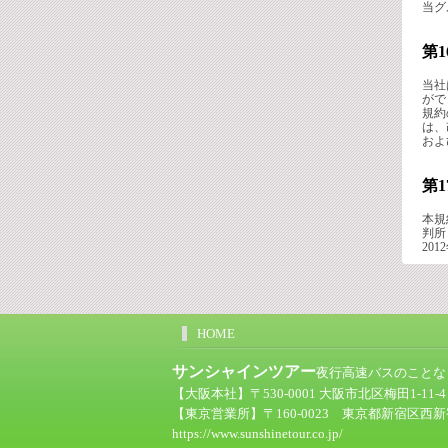
当グ
第
当社
がで
規約
は、
およ
第
本規
判所
201
HOME
サンシャインツアー
夜行高速バスのことなら
【大阪本社】〒530-0001 大阪市北区梅田1-11-
【東京営業所】〒160-0023 東京都新宿区西新宿
https://www.sunshinetour.co.jp/