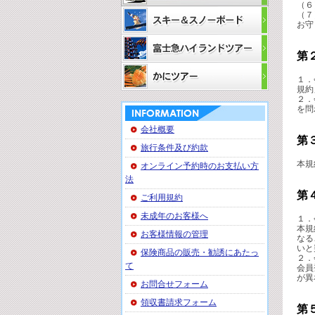
（６
（７
お守
第
１．
規約
２．
を問
会社概要
第
旅行条件及び約款
本規
オンライン予約時のお支払い方
法
第
ご利用規約
未成年のお客様へ
１．
本規
お客様情報の管理
なる
いと
保険商品の販売・勧誘にあたっ
２．
て
会員
が異
お問合せフォーム
領収書請求フォーム
第