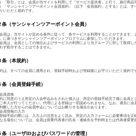
）「取引」とは、会員が当サイトを利用して「サービス提供者」と行う、旅行商品
）「サンシャインツアーポイント会員規約」（以下「会員規約」とする）とは、す
りいただく規約です。
２条（サンシャインツアーポイント会員）
会員は、当サイトが定める条件に従って、各サービスを利用することができます。
」に基づきサンシャインツアーポイントプログラムに参加していただきます。
会員は、会員としての地位およびサービスの利用により当グループに対して取得し
わず処分することはできません。
３条（本規約）
約は、すべての会員に適用され、登録手続時および登録後にお守りいただく規約で
４条（会員登録手続）
会員資格
約に同意のうえ所定の入会申込みをされた個人は、所定の登録手続完了後に会員と
ご本人が行ってください。代理による登録は一切認められません。なお、過去に会
判断した方からの会員申込についてはお断りする場合があります。
会員情報の入力
登録手続の際には、入力上の注意をよく読み、所定の入力フォームに必要事項を正
なる場合については、会員は搭乗代表者の氏名・連絡先を予約時または代表者変更
５条（ユーザIDおよびパスワードの管理）