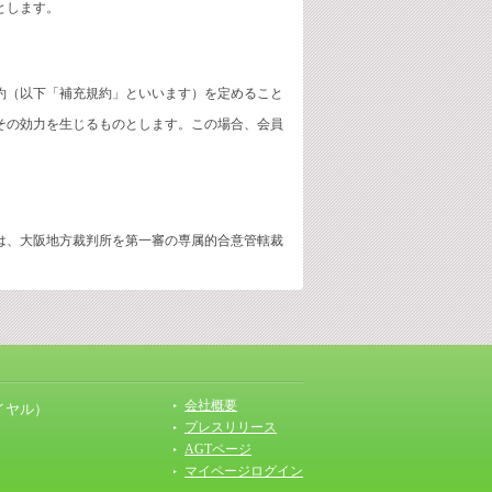
とします。
約（以下「補充規約」といいます）を定めること
その効力を生じるものとします。この場合、会員
は、大阪地方裁判所を第一審の専属的合意管轄裁
会社概要
イヤル）
プレスリリース
AGTページ
マイページログイン