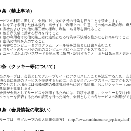
９条（禁止事項）
ービスの利用に際して、会員に対し次の各号の行為を行うことを禁止します。
）法令又は条例または本規約、当サイトご利用上のご注意、その他の本規約等に違
）当社およびその他の第三者の権利、利益、名誉等を損ねること
）他公序良俗に反する行為を行うこと
）他の利用者その他の第三者に迷惑となる行為や不快感を抱かせる行為を行うこと
）虚偽の情報を入力すること
）有害なコンピュータプログラム、メール等を送信または書き込むこと
）当サイトのサーバその他のコンピュータに不正にアクセスすること
）ユーザIDおよびパスワードを第三者に貸与・譲渡すること、または第三者と共用
10条（クッキー等について）
当グループは、会員としてグループサイトにアクセスしたことを認証するため、会
他会員に最適のサービスを提供するために、会員が当グループのサーバにアクセス
アクセスした場合には携帯端末の機体識別番号に関する情報、およびクッキー（coo
る情報を収集します。
会員が会員としてサービスを利用するためには、前項を承諾し、クッキーを受け付
クッキーを拒否するための設定を行った場合、会員としての各サービスの利用がで
11条（会員情報の取扱い）
ープは、当グループの個人情報保護方針（http://www.sunshinetour.co.jp/priva