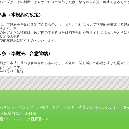
ループは、その判断によりサービスの全部または一部を適宜変更・廃止できるもの
16条（本規約の改定）
は、本規約を任意に改定できるものとし、また、当社において本規約を補充する規
きます。本
の改定または補充は、改定後の本規約または補充規約を当サイトに掲示したときに
改定後の規約
び補充規約に従うものといたします。
17条（準拠法、合意管轄）
約は日本法に基づき解釈されるものとし、本規約に関し訴訟の必要が生じた場合に
といたします。
2年11月21日施行
サンシャインツアーがお得！ツアーセンター番号：0570-666-682（ナビダ
4 大阪駅前第4ビル11階
7-22-37ストーク西新宿202