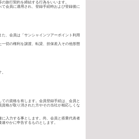
等の旅行契約を締結する行為をいいます。
べて会員に適用され、登録手続時および登録後に
また、会員は「サンシャインツアーポイント利用
た一切の権利を譲渡、転貸、担保差入その他形態
す。
しての資格を有します。会員登録手続は、会員と
員資格が取り消された方やその当社が相応しくな
確に入力する事とします。尚、会員と搭乗代表者
後速やかに申告するものとします。