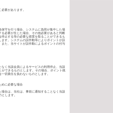
く必要があります。
急保守を行う場合、システムに負荷が集中した場
する必要が生じた場合、その他必要があると判断
は停止する等の必要な措置を取ることができるも
します。システムの誤作動等によりポイントが誤
。また、当サイトが誤作動によるポイントの付与
となく当該会員によるサービスの利用停止、当該
とができるものとします。その場合、ポイント残
は一切責任を負わないものとします。
ために必要な場合
た場合は、当社は、事前に通知することなく当該
のとします。