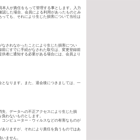
員本人が責任をもって管理する事とします。入力
確認した場合、会員による利用があったものとみ
あっても、それにより生じた損害について当社は
がなされなかったことにより生じた損害につい
録前にすでに手続がなされた取引は、変更登録前
提供者に通知する必要がある場合には、会員より
会となります。また、退会後につきましては、一
消失、データへの不正アクセスにより生じた損
を負わないものとします。
、コンピューター・ウィルスなどの有害なものが
がありますが、それにより責任を負うものではあ
負いません。