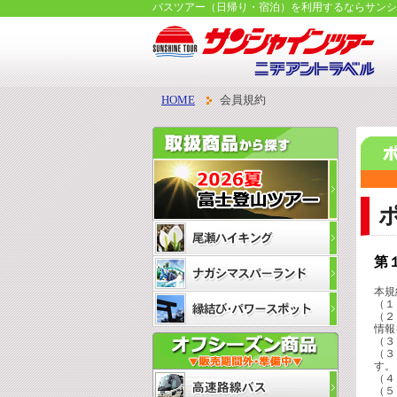
バスツアー（日帰り・宿泊）を利用するならサンシ
HOME
会員規約
第
本規
（１
（２
情報
（３
（３
す。
（４
（５