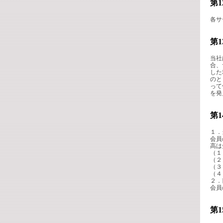
第
各サ
第
当社
合、
した
のと
って
を発
第
１．
会員
高は
（１
（２
（３
（４
２．
会員
第