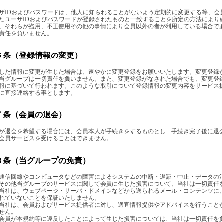
ザIDおよびパスワードは、他人に知られることがないよう定期的に変更する等、会
たユーザIDおよびパスワードが登録されたものと一致することを所定の方法により
、それらが盗用、不正使用その他の事情により会員以外の者が利用している場合で
責任を負いません。
６条（登録情報の変更）
した情報に変更が生じた場合は、速やかに変更登録をお願いいたします。変更登録
当グループは一切責任を負いません。また、変更登録がなされた場合でも、変更登
報に基づいて行われます。このような取引について登録情報の変更内容をサービス
に直接連絡する事とします。
７条（会員の退会）
が退会を希望する場合には、会員本人が手続きをするものとし、手続き完了後に退
会員サービスを受けることはできません。
８条（当グループの免責）
通信回線やコンピュータなどの障害によるシステムの中断・遅滞・中止・データの
その他当グループのサービスに関して会員に生じた損害について、当社は一切責任
当社は、ウェブページ・サーバ・ドメインなどから送られるメール・コンテンツに
れていないことを保証いたしません。
当社は、会員およびサービス提供者に対し、適宜情報提供やアドバイスを行うこと
せん。
会員が本規約等に違反したことによって生じた損害については、当社は一切責任を