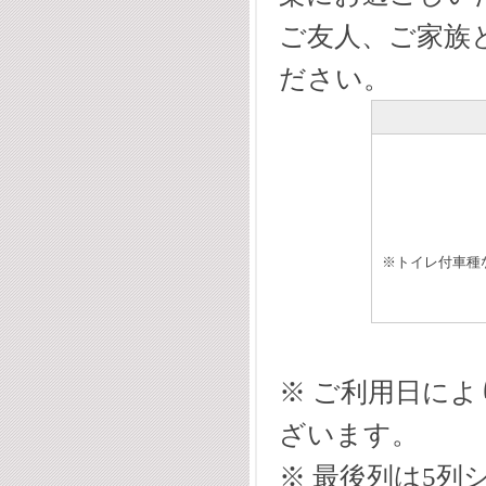
ご友人、ご家族
ださい。
※トイレ付車種
※ ご利用日に
ざいます。
※ 最後列は5