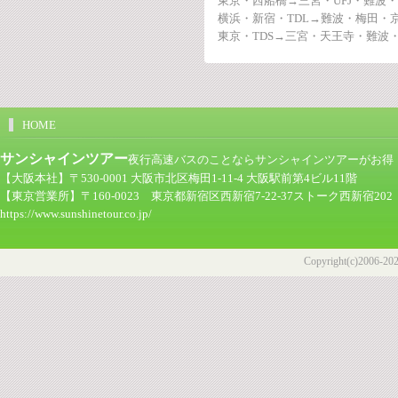
東京・西船橋→三宮・UFJ・難波
横浜・新宿・TDL→難波・梅田・
東京・TDS→三宮・天王寺・難波
HOME
サンシャインツアー
夜行高速バスのことならサンシャインツアーがお得！ツア
【大阪本社】〒530-0001 大阪市北区梅田1-11-4 大阪駅前第4ビル11階
【東京営業所】〒160-0023 東京都新宿区西新宿7-22-37ストーク西新宿202
https://www.sunshinetour.co.jp/
Copyright(c)2006-2