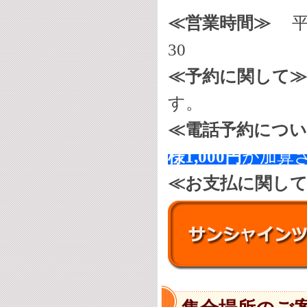
≪営業時間≫
平
30
≪予約に関して≫
す。
≪電話予約につ
様1,000円
が加算
≪お支払に関し