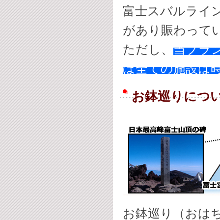
富士スバルライ
があり賑わって
ただし、
当プラン
ぼ全ての施設は
お鉢巡りにつ
お鉢巡り（おは