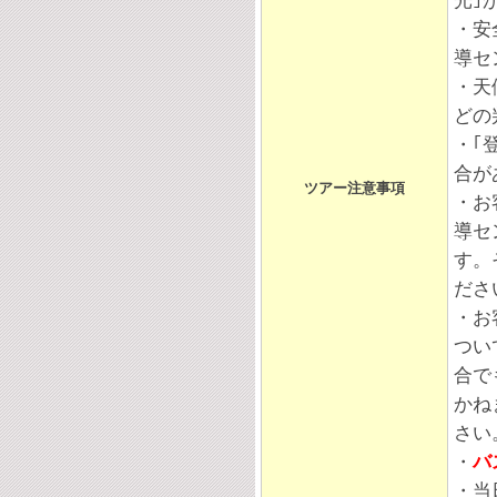
光｣
・安
導セ
・天
どの
・｢
合が
ツアー注意事項
・お
導セ
す。
ださ
・お
つい
合で
かね
さい
・
バ
・当