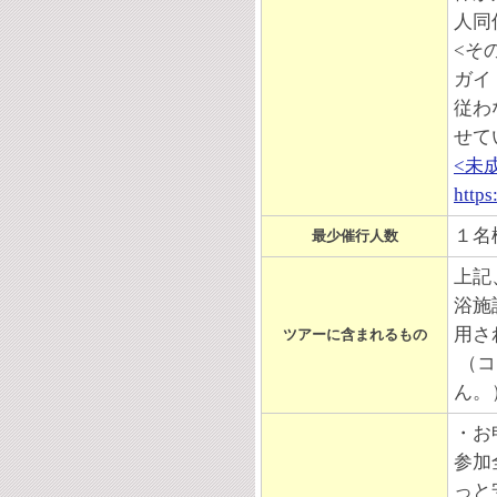
人同
<そ
ガイ
従わ
せて
<未
https
１名
最少催行人数
上記
浴施
用さ
ツアーに含まれるもの
（コ
ん。
・お
参加
っと