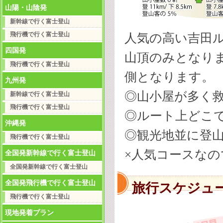
山陽・山陰発
新幹線で行く富士登山
飛行機で行く富士登山
人気の高い
吉田
四国発
山頂のみとなりま
飛行機で行く富士登山
側となります。
九州発
◎山小屋が多く
新幹線で行く富士登山
飛行機で行く富士登山
◎ルート上どこ
沖縄発
◎観光地並に登
飛行機で行く富士登山
×人気コースな
全国発新幹線で行く富士登山
全国発新幹線で行く富士登山
全国発飛行機で行く富士登山
旅行スケジュ
飛行機で行く富士登山
現地発着プラン