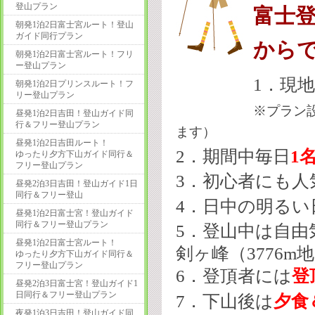
登山プラン
富士登
朝発1泊2日富士宮ルート！登山
ガイド同行プラン
から
朝発1泊2日富士宮ルート！フリ
ー登山プラン
1．現
朝発1泊2日プリンスルート！フ
リー登山プラン
※プラン
昼発1泊2日吉田！登山ガイド同
行＆フリー登山プラン
ます）
昼発1泊2日吉田ルート！
2．
期間中毎日
1
ゆったり夕方下山ガイド同行＆
フリー登山プラン
3．初心者にも人
昼発2泊3日吉田！登山ガイド1日
同行＆フリー登山
4．日中の明る
昼発1泊2日富士宮！登山ガイド
同行＆フリー登山プラン
5．登山中は
自由
昼発1泊2日富士宮ルート！
剣ヶ峰（3776m
ゆったり夕方下山ガイド同行＆
フリー登山プラン
6．登頂者には
登
昼発2泊3日富士宮！登山ガイド1
日同行＆フリー登山プラン
7．下山後は
夕食
夜発1泊3日吉田！登山ガイド同