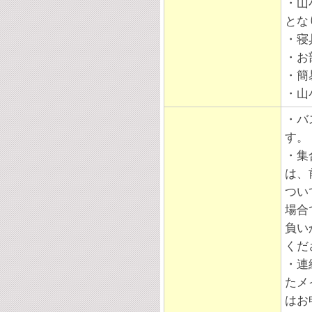
・山
とな
・寝
・お
・簡
・山
・バ
す。
・集
は、
つい
場合
負い
くだ
・連
たメ
はお