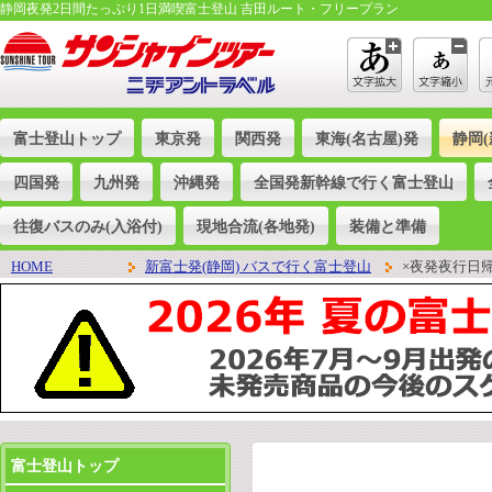
静岡夜発2日間たっぷり1日満喫富士登山 吉田ルート・フリープラン
富士登山トップ
東京発
関西発
東海(名古屋)発
静岡(
四国発
九州発
沖縄発
全国発新幹線で行く富士登山
往復バスのみ(入浴付)
現地合流(各地発)
装備と準備
HOME
新富士発(静岡) バスで行く富士登山
×夜発夜行日
富士登山トップ