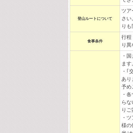
ツア
さい
登山ルートについて
りも
行程
食事条件
り異
・
国
ます
・｢
あり
予め
・各
らな
りご
・ツ
様の