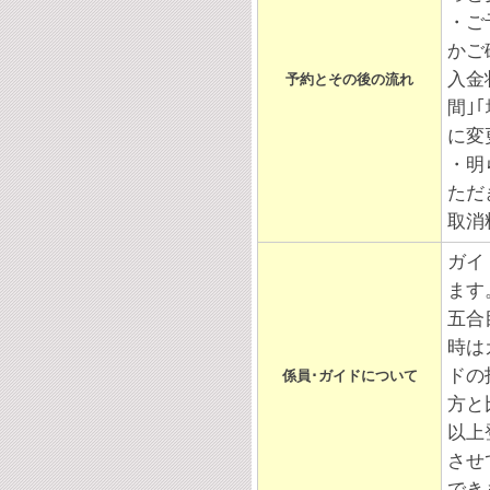
・ご
かご
入金
予約とその後の流れ
間｣
に変
・明
ただ
取消
ガイ
ます
五合
時は
ドの
係員･ガイドについて
方と
以上
させ
でき