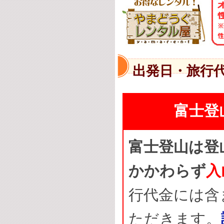
出発日・旅行
富士登
富士登山は登山
かかわらず
入
行代金には含
ただきます。