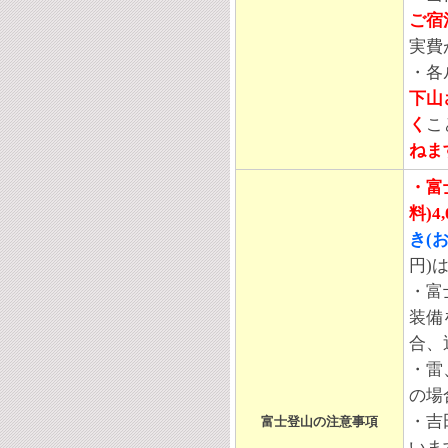
ご宿
実費
・各
下山
く
こ
ねま
・富
料)4
き(
円)
・富
装備
合、
・雷
の場
・吉
富士登山の注意事項
いま