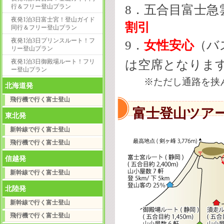
8．五合目富士急
行＆フリー登山プラン
夜発1泊3日富士宮！登山ガイド
割引
同行＆フリー登山プラン
夜発1泊3日プリンスルート！フ
9．
女性安心
（バ
リー登山プラン
は空席となりま
夜発1泊3日御殿場ルート！フリ
ー登山プラン
※ただし通路を挟ん
北海道発
飛行機で行く富士登山
富士登山ツア
東北発
新幹線で行く富士登山
飛行機で行く富士登山
信越発
新幹線で行く富士登山
北陸発
新幹線で行く富士登山
飛行機で行く富士登山