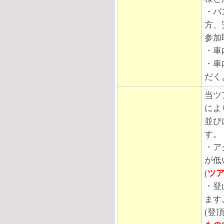
・バ
方、
参加
・車
・車
だく
当ツ
によ
並び
す。
・ア
が低
(
ツ
・登
ます
(登