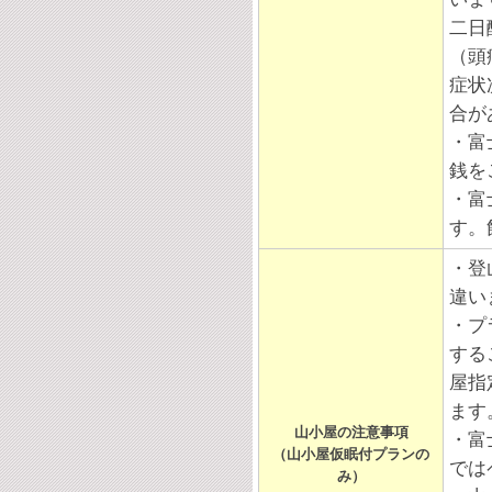
二日
（頭
症状
合が
・富
銭を
・富
す。
・登
違い
・プ
する
屋指
ます
山小屋の注意事項
・富
（山小屋仮眠付プランの
では
み）