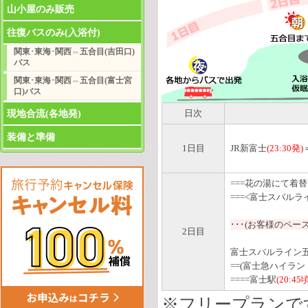
山小屋のみ販売
往復バスのみ(入浴付)
関東･東海･関西⇔五合目(吉田口)
バス
関東･東海･関西⇔五合目(富士宮
口)バス
現地合流(各地発)
日次
装備と準備
1
日
目
JR新富士
(23:30発)
===花の湯にて着
===<富士スバルラ
･･･(お客様のペ
2
日
目
富士スバルライン五
==(富士急ハイラン
====富士駅
(20:45
※フリープランで