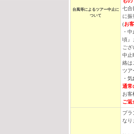
もの
七合
台風等によるツアー中止に
ついて
に振
(
お
・中
頃』
ござ
中止
絡は
ツア
・気
通常
お客
ご返
プラ
なり