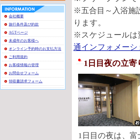
※五合目～入浴施
会社概要
ります。
旅行条件及び約款
AGTページ
※スケジュールは
未成年のお客様へ
通インフォメーシ
オンライン予約時のお支払方法
ご利用規約
1日目夜の立寄
お客様情報の管理
お問合せフォーム
領収書請求フォーム
1日目の夜は、富