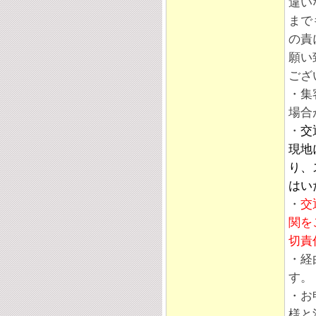
違い
まで
の責
願い
ござ
・集
場合
・
交
現地
り、
はい
・
交
関を
切責
・経
す。
・お
様と