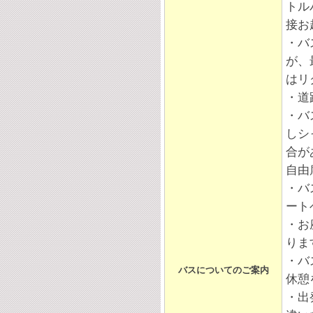
トル
接お
・バ
が、
はリ
・道
・バ
しシ
合が
自由
・バ
ート
・お
りま
・バ
バスについてのご案内
休憩
・出