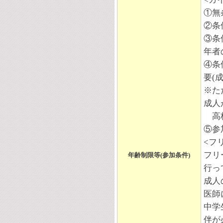
①無
②条
③条
年者
④条
要(
※た
成人
高校
⑤参
<フ
フリ
年齢制限等(参加条件)
行っ
成人
医師
中学
伴が