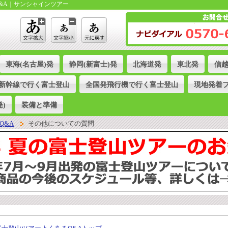
&A｜サンシャインツアー
東海(名古屋)発
静岡(新富士)発
北海道発
東北発
信
新幹線で行く富士登山
全国発飛行機で行く富士登山
現地発着
)
装備と準備
Q&A
その他についての質問