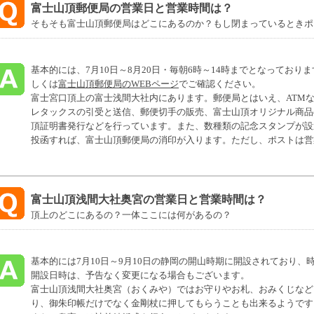
富士山頂郵便局の営業日と営業時間は？
そもそも富士山頂郵便局はどこにあるのか？もし閉まっているときポ
基本的には、7月10日～8月20日・毎朝6時～14時までとなってお
しくは
富士山頂郵便局のWEBページ
でご確認ください。
富士宮口頂上の富士浅間大社内にあります。郵便局とはいえ、ATM
レタックスの引受と送信、郵便切手の販売、富士山頂オリジナル商品
頂証明書発行などを行っています。また、数種類の記念スタンプが設
投函すれば、富士山頂郵便局の消印が入ります。ただし、ポストは営
富士山頂浅間大社奥宮の営業日と営業時間は？
頂上のどこにあるの？一体ここには何があるの？
基本的には7月10日～9月10日の静岡の開山時期に開設されており、時間
開設日時は、予告なく変更になる場合もございます。
富士山頂浅間大社奥宮（おくみや）ではお守りやお札、おみくじなど
り、御朱印帳だけでなく金剛杖に押してもらうことも出来るようです