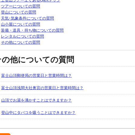
富士登山ツアーよくあるQ&Aトップ
・
ツアーについての質問
・
登山についての質問
・
天気･気象条件についての質問
・
山小屋についての質問
・
装備・道具・持ち物についての質問
・
レンタルについての質問
・
その他についての質問
その他についての質問
富士山頂郵便局の営業日と営業時間は？
富士山頂浅間大社奥宮の営業日と営業時間は？
山頂でお湯を沸かすことはできますか？
登山中にタバコを吸うことはできますか？