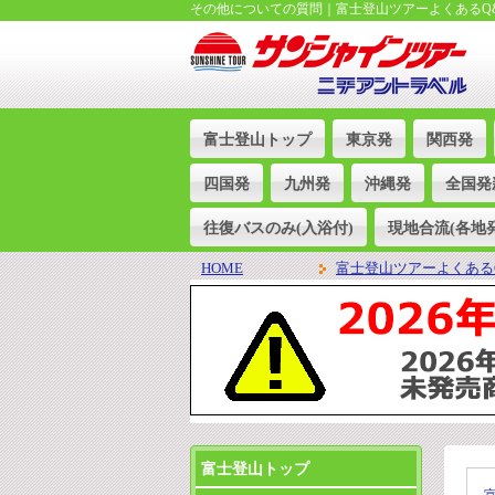
その他についての質問｜富士登山ツアーよくあるQ
富士登山トップ
東京発
関西発
四国発
九州発
沖縄発
全国発
往復バスのみ(入浴付)
現地合流(各地発
HOME
富士登山ツアーよくある
富士登山トップ