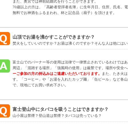
また、奥宮では神前結婚式を行うことができます。
70歳以上の方は、「高齢者登拝者名簿」に生年月日、住所、氏名、電
無料でお神酒をふるまわれ、杯と記念品（扇子）を頂けます。
山頂でお湯を沸かすことができますか？
焚火をしていいのですか？お湯は沸くのですか？そんな人は他にはい
富士山でのバーナー等の使用は法律で一律禁止されているわけではあ
周辺」「混雑する場所」「強風時の使用」は厳禁です。場所や安全へ
ーご参加の方の持込みはご遠慮いただいております。
また、たき火は
す。「コーヒー」や「お湯を入れたカップ麺」「缶ビール」など各山
で、現地にてお買い求め下さい。
富士登山中にタバコを吸うことはできますか？
山小屋は禁煙？登山道は禁煙？タバコは売っている？