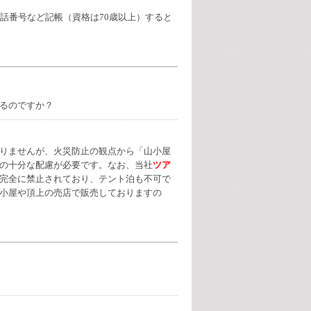
話番号など記帳（資格は70歳以上）すると
るのですか？
りませんが、火災防止の観点から「山小屋
の十分な配慮が必要です。なお、当社
ツア
完全に禁止されており、テント泊も不可で
小屋や頂上の売店で販売しておりますの